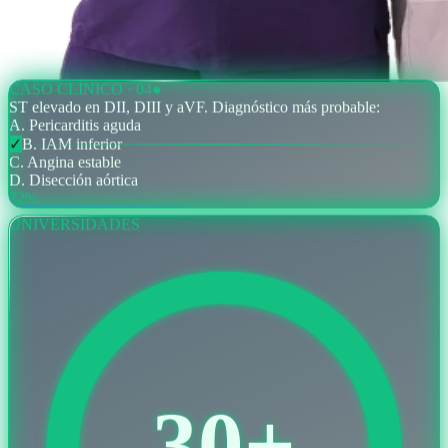
CASO CLÍNICO · 04
●
ST elevado en DII, DIII y aVF. Diagnóstico más probable:
A
.
Pericarditis aguda
✓
B
.
IAM inferior
C
.
Angina estable
D
.
Disección aórtica
72%
UNIVERSIDADES
30+