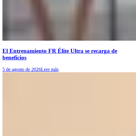
El Entrenamiento FR Élite Ultra se recarga de
beneficios
5 de agosto de 2026
Leer más