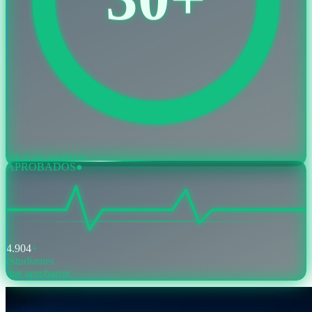
DE COLOMBIA
APROBADOS
●
4.904
+
estudiantes
que aprobaron