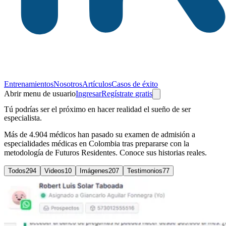
Entrenamientos
Nosotros
Artículos
Casos de éxito
Abrir menu de usuario
Ingresar
Regístrate
gratis
Tú podrías ser el próximo en hacer realidad el sueño de ser
especialista.
Más de 4.904 médicos han pasado su examen de admisión a
especialidades médicas en Colombia tras prepararse con la
metodología de Futuros Residentes. Conoce sus historias reales.
Todos
294
Videos
10
Imágenes
207
Testimonios
77