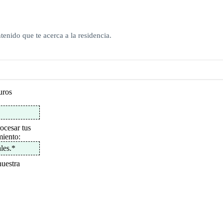
tenido que te acerca a la residencia.
uros
ocesar tus
miento:
les.
*
nuestra