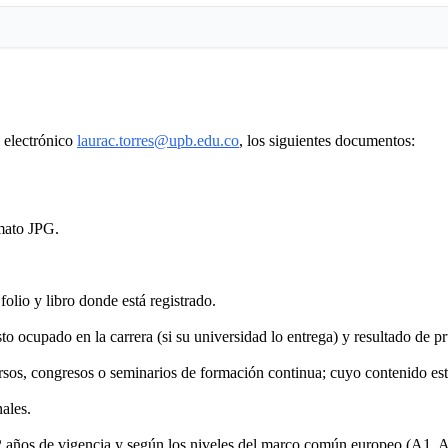
o electrónico
laurac.torres@upb.edu.co
, los siguientes documentos:
mato JPG.
olio y libro donde está registrado.
o ocupado en la carrera (si su universidad lo entrega) y resultado de p
rsos, congresos o seminarios de formación continua; cuyo contenido esté
ales.
2 años de vigencia y según los niveles del marco común europeo (A1, 