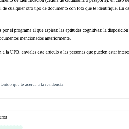
mento de identificación (cédula de ciudadanía o pasaporte); en caso de 
de cualquier otro tipo de documento con foto que te identifique. En caso
s por el programa al que aspiras; las aptitudes cognitivas; la disposición
 documentos mencionados anteriormente.
a la UPB, envíales este artículo a las personas que pueden estar intere
tenido que te acerca a la residencia.
uros