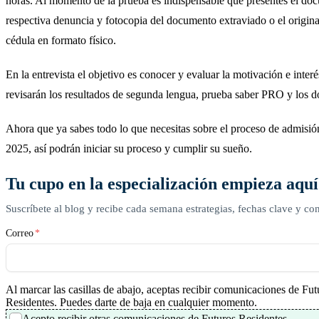
horas. Al momento de la prueba es indispensable que presentes el docu
respectiva denuncia y fotocopia del documento extraviado o el original 
cédula en formato físico.
En la entrevista el objetivo es conocer y evaluar la motivación e interé
revisarán los resultados de segunda lengua, prueba saber PRO y los
Ahora que ya sabes todo lo que necesitas sobre el proceso de admisión 
2025, así podrán iniciar su proceso y cumplir su sueño.
Tu cupo en la especialización empieza aquí
Suscríbete al blog y recibe cada semana estrategias, fechas clave y con
Correo
*
Al marcar las casillas de abajo, aceptas recibir comunicaciones de Fut
Residentes. Puedes darte de baja en cualquier momento.
Acepto recibir otras comunicaciones de Futuros Residentes.