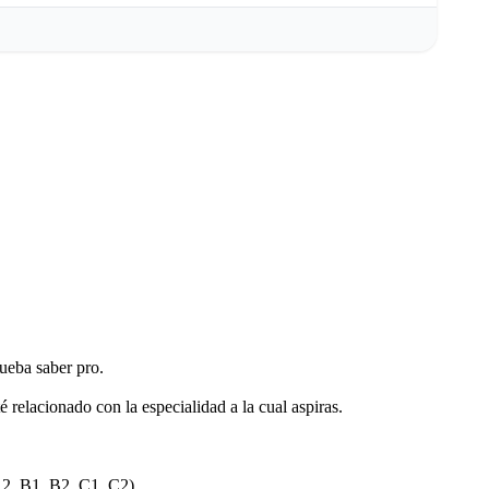
rueba saber pro.
 relacionado con la especialidad a la cual aspiras.
A2, B1, B2, C1, C2).