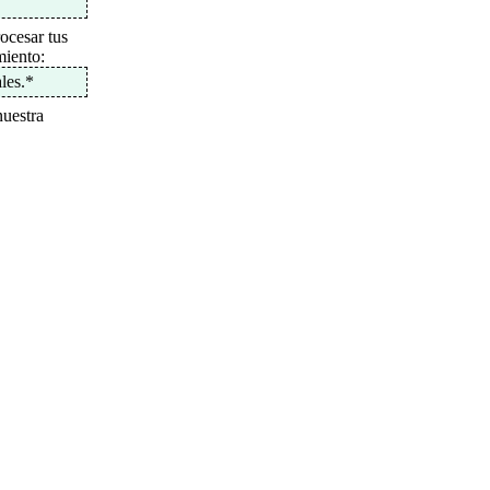
ocesar tus
miento:
les.
*
nuestra