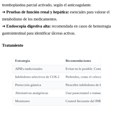
tromboplastina parcial activado, según el anticoagulante.
➔
Pruebas de función renal y hepática:
esenciales para valorar el
metabolismo de los medicamentos.
➔
Endoscopia digestiva alta:
recomendada en casos de hemorragia
gastrointestinal para identificar úlceras activas.
Tratamiento
Estrategia
Recomendaciones
AINEs tradicionales
Evitar en lo posible. Considerar do
Inhibidores selectivos de COX-2
Preferidos, como el celecoxib, por 
Protección gástrica
Prescribir inhibidores de bomba de
Alternativas analgésicas
Usar paracetamol o tramadol, que n
Monitoreo
Control frecuente del INR y hemog